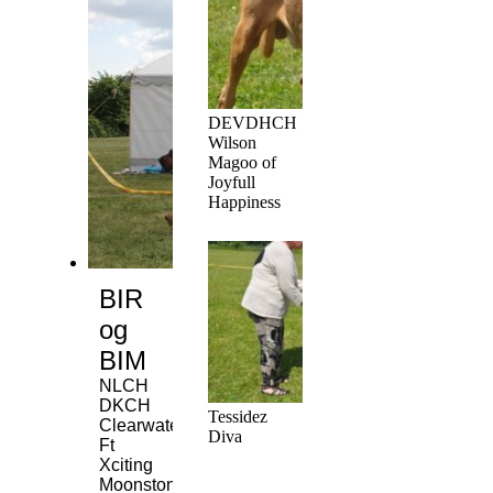
DEVDHCH
Wilson
Magoo of
Joyfull
Happiness
BIR
og
BIM
NLCH
DKCH
Tessidez
Clearwater's
Diva
Ft
Xciting
Moonstone