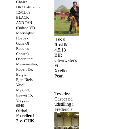
Choice
DK21548/2009,
12/02/09,
BLACK
AND TAN
(Didane V.D.
Meerwijkse
Hoeve -
DKK
Guna Of
Roskilde
Robert's
4.5.13
Choice)
BIR
Opdrætter:
Clearwater's
Messemaeker,
Ft
Robert De,
Xcellent
Belgien
Pearl
Ejer: Niels
Vaseli
Mygind,
Tessidez
Egevej 15,
Casper på
Vrøgum,
udstilling i
6840
Fredericia
Oksbøl,
Excellent
2.v. CHK