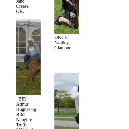
Jane
Crease,
GB.
DKCH
Yardleys
Glamour
BIR
Arthur
Hughes og
BIM
Naughty
Truffe