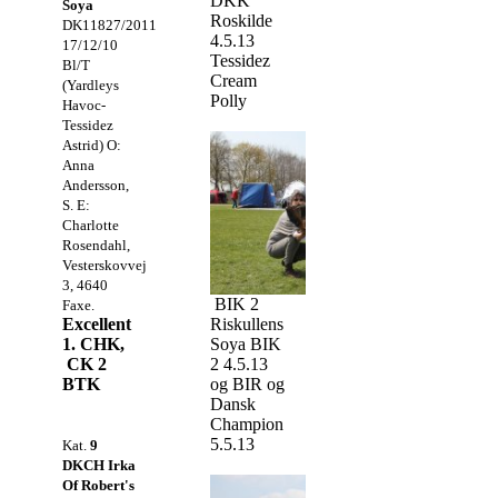
DKK
Soya
Roskilde
DK11827/2011
4.5.13
17/12/10
Tessidez
Bl/T
Cream
(Yardleys
Polly
Havoc-
Tessidez
Astrid) O:
Anna
Andersson,
S. E:
Charlotte
Rosendahl,
Vesterskovvej
3, 4640
BIK 2
Faxe.
Riskullens
Excellent
Soya BIK
1. CHK,
2 4.5.13
CK 2
og BIR og
BTK
Dansk
Champion
5.5.13
Kat.
9
DKCH Irka
Of Robert's