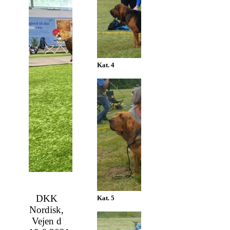
Kat. 4
DKK
Kat. 5
Nordisk,
Vejen d