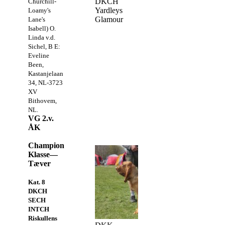
DKCH
Churchill-
Yardleys
Loamy's
Glamour
Lane's
Isabell) O.
Linda v.d.
Sichel, B E:
Eveline
Been,
Kastanjelaan
34, NL-3723
XV
Bithovem,
NL.
VG 2.v.
ÅK
Champion
Klasse—
Tæver
Kat. 8
DKCH
SECH
INTCH
Riskullens