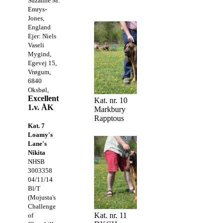
Suzanne M.
Emrys-
Jones,
England
Ejer: Niels
Vaseli
Mygind,
Egevej 15,
Vrøgum,
6840
Oksbøl,
Excellent
Kat. nr. 10
1.v. ÅK
Markbury
Rapptous
Kat. 7
Loamy's
Lane's
Nikita
NHSB
3003358
04/11/14
Bl/T
(Mojusta's
Challenge
Kat. nr. 11
of