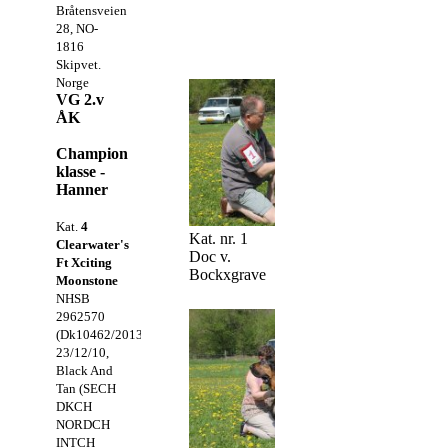
Bråtensveien
28, NO-
1816
Skipvet.
Norge
VG 2.v
ÅK
Champion
klasse -
Hanner
Kat.
4
Kat. nr. 1
Clearwater's
Doc v.
Ft Xciting
Bockxgrave
Moonstone
NHSB
2962570
(Dk10462/2013),
23/12/10,
Black And
Tan (SECH
DKCH
NORDCH
INTCH