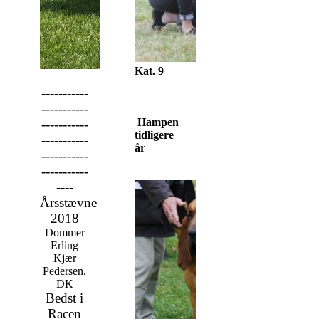
Kat. 9
-----------
-----------
Hampen
-----------
tidligere
-----------
år
-----------
-----------
----
Årsstævne
2018
Dommer
Erling
Kjær
Pedersen,
DK
Bedst i
Racen