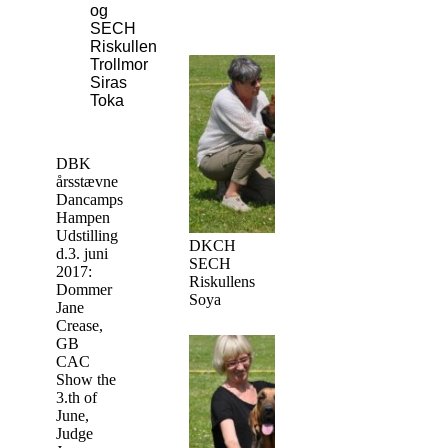
og
SECH
Riskullens
Trollmor
Siras
Toka
DBK
årsstævne
Dancamps
Hampen
Udstilling
DKCH
d.3. juni
SECH
2017:
Riskullens
Dommer
Soya
Jane
Crease,
GB
CAC
Show the
3.th of
June,
Judge