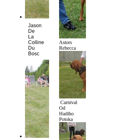
Jason
De
La
Astors
Colline
Rebecca
Du
Bosc
Carnival
Od
Hadiho
Potoka