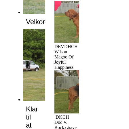
Velkomst
DEVDHCH
Wilson
Magoo Of
Joyful
Happiness
Klar
til
DKCH
Doc V.
at
Bockxgrave