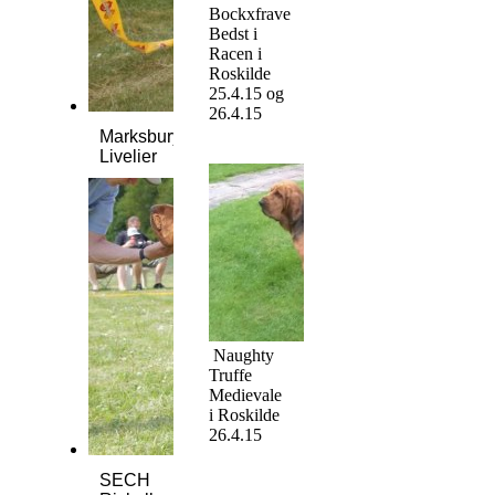
Bockxfrave
Bedst i
Racen i
Roskilde
25.4.15 og
26.4.15
Marksbury
Livelier
Naughty
Truffe
Medievale
i Roskilde
26.4.15
SECH