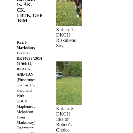
1v. ÅK,
CK,
1 BTK, CERT,
BIM
Kat. nr. 7
DKCH
Riskullens
Kat. 6
Soya
Marksbury
Livelier
DK14838/2014,
01/04/14,
BLACK
AND TAN
(Flushtimes
Cw Tor The
Shepherd
With -
GBCH
Maplemead
Kat. nr. 8
Melodeon
DKCH
From
Irka of
Marksbury)
Robert's
Opdrætter:
Choice