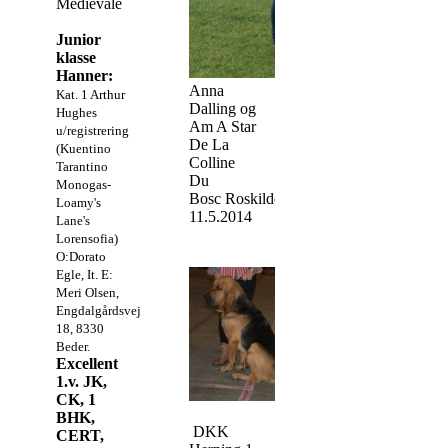
Médiévale
Junior
klasse
Hanner:
Anna
Kat. 1 Arthur
Dalling og
Hughes
Am A Star
u/registrering
De La
(Kuentino
Colline
Tarantino
Du
Monogas-
Bosc Roskilde
Loamy's
11.5.2014
Lane's
Lorensofia)
O:Dorato
Egle, It. E:
Meri Olsen,
Engdalgårdsvej
18, 8330
Beder.
Excellent
1.v. JK,
CK, 1
BHK,
DKK
CERT,