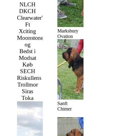
NLCH
DKCH
Clearwater's
Ft
Xciting
Marksbury
Ovation
Moonstone
og
Bedst i
Modsat
Køb
SECH
Riskullens
Trollmor
Siras
Toka
Sanft
Chimer