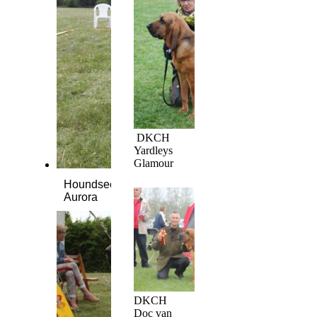
DKCH
Yardleys
Glamour
Houndseeker
Aurora
DKCH
Doc van