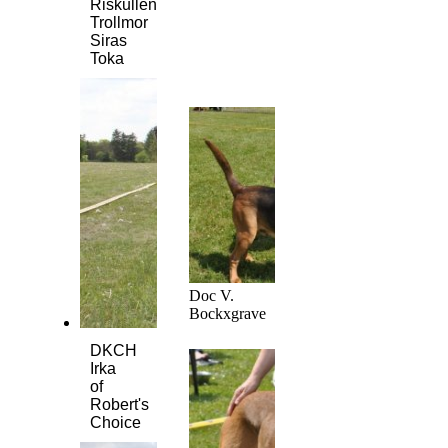
Riskullens
Trollmor
Siras
Toka
Doc V.
Bockxgrave
DKCH
Irka
of
Robert's
Choice