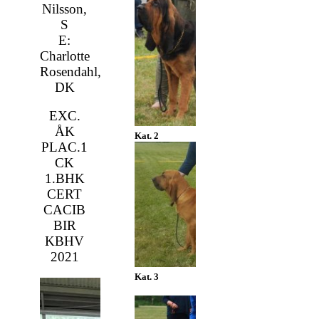
Nilsson,
S
E:
Charlotte
Rosendahl,
DK
EXC.
ÅK
Kat. 2
PLAC.1
CK
1.BHK
CERT
CACIB
BIR
KBHV
2021
Kat. 3