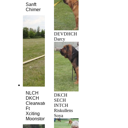
Sanft
Chimer
DEVDHCH
Darcy
NLCH
DKCH
DKCH
SECH
Clearwater's
INTCH
Ft
Riskullens
Xciting
Soya
Moonstone