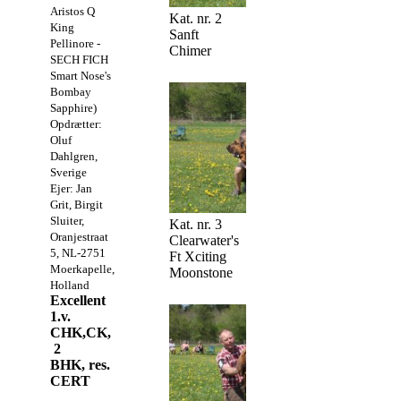
Aristos Q
Kat. nr. 2
King
Sanft
Pellinore -
Chimer
SECH FICH
Smart Nose's
Bombay
Sapphire)
Opdrætter:
Oluf
Dahlgren,
Sverige
Ejer: Jan
Grit, Birgit
Sluiter,
Kat. nr. 3
Oranjestraat
Clearwater's
5, NL-2751
Ft Xciting
Moerkapelle,
Moonstone
Holland
Excellent
1.v.
CHK,CK,
2
BHK, res.
CERT