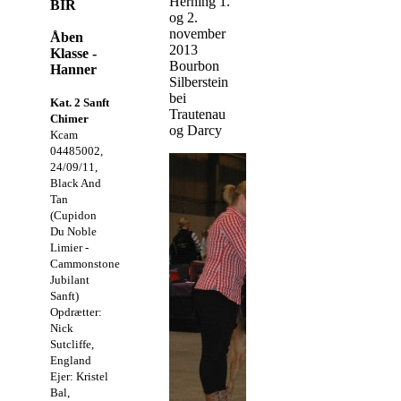
Herning 1.
BIR
og 2.
november
Åben
2013
Klasse -
Bourbon
Hanner
Silberstein
bei
Kat. 2 Sanft
Trautenau
Chimer
og Darcy
Kcam
04485002,
24/09/11,
Black And
Tan
(Cupidon
Du Noble
Limier -
Cammonstone
Jubilant
Sanft)
Opdrætter:
Nick
Sutcliffe,
England
Ejer: Kristel
Bal,