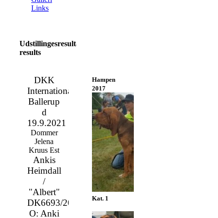
Links
Udstillingesresultater/Show
results
DKK
Hampen
2017
International
Ballerup
d
19.9.2021
Dommer
Jelena
Kruus Est
Ankis
Heimdall
/
"Albert"
Kat. 1
DK6693/2020
O: Anki