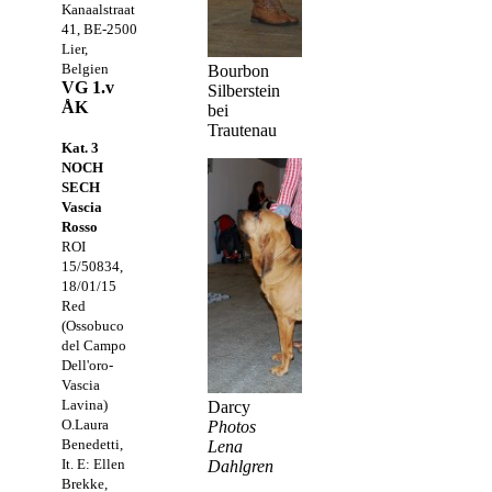
Kanaalstraat
41, BE-2500
Lier,
Belgien
Bourbon
VG 1.v
Silberstein
ÅK
bei
Trautenau
Kat. 3
NOCH
SECH
Vascia
Rosso
ROI
15/50834,
18/01/15
Red
(Ossobuco
del Campo
Dell'oro-
Vascia
Lavina)
Darcy
O.Laura
Photos
Benedetti,
Lena
It. E: Ellen
Dahlgren
Brekke,