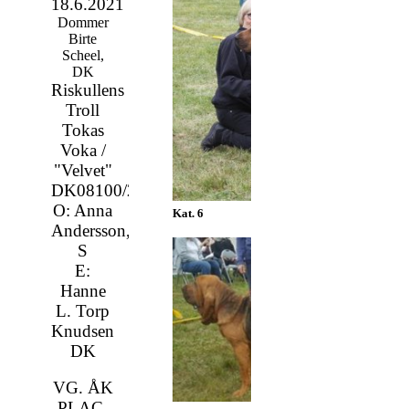
18.6.2021
Dommer
Birte
Scheel,
DK
Riskullens
Troll
Tokas
Voka /
"Velvet"
DK08100/2019
O: Anna
Kat. 6
Andersson,
S
E:
Hanne
L. Torp
Knudsen
DK
VG. ÅK
PLAC.