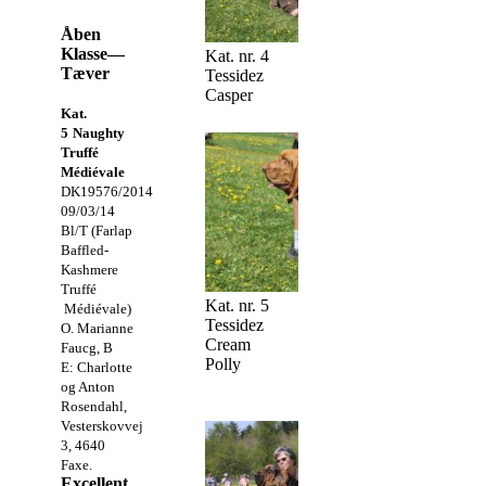
Åben
Klasse—
Kat. nr. 4
Tæver
Tessidez
Casper
Kat.
5
Naughty
Truffé
Médiévale
DK19576/2014
09/03/14
Bl/T (Farlap
Baffled-
Kashmere
Truffé
Kat. nr. 5
Médiévale)
Tessidez
O. Marianne
Cream
Faucg, B
Polly
E: Charlotte
og Anton
Rosendahl,
Vesterskovvej
3, 4640
Faxe.
Excellent