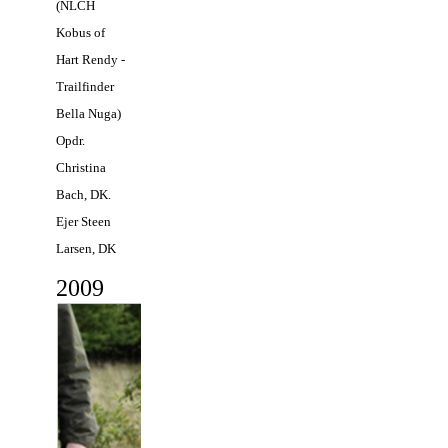
(NLCH
Kobus of
Hart Rendy -
Trailfinder
Bella Nuga)
Opdr.
Christina
Bach, DK.
Ejer Steen
Larsen, DK
2
009