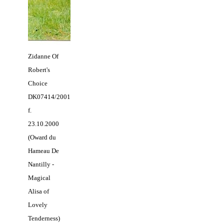
Zidanne Of
Robert's
Choice
DK07414/2001
f.
23.10.2000
(Oward du
Hameau De
Nantilly -
Magical
Alisa of
Lovely
Tenderness)