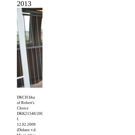
2
013
DKCH Irka
of Robert's
Choice
DKK21548/2009
f.
12.02.2009
(Didane v.d.