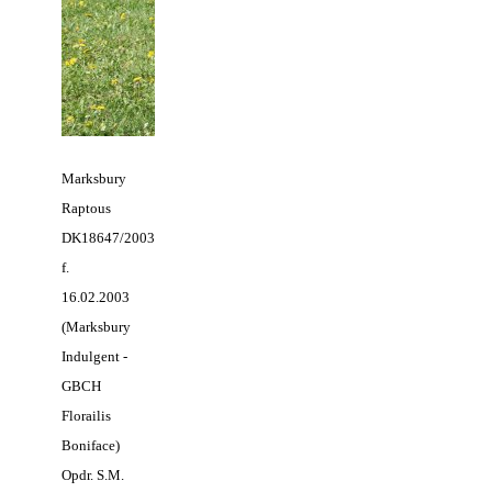
Marksbury
Raptous
DK18647/2003
f.
16.02.2003
(Marksbury
Indulgent -
GBCH
Florailis
Boniface)
Opdr. S.M.