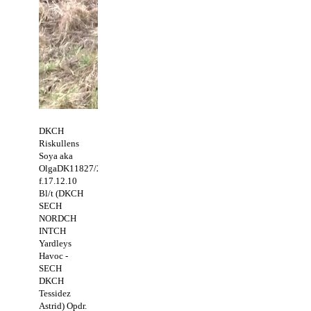
DKCH
Riskullens
Soya aka
OlgaDK11827/2011.
f.17.12.10
Bl/t (DKCH
SECH
NORDCH
INTCH
Yardleys
Havoc -
SECH
DKCH
Tessidez
Astrid) Opdr.