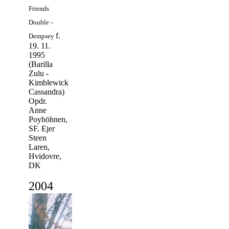
Friends
Double -
f.
Dempsey
19. 11.
1995
(Barilla
Zulu -
Kimblewick
Cassandra)
Opdr.
Anne
Poyhöhnen,
SF. Ejer
Steen
Laren,
Hvidovre,
DK
2
004