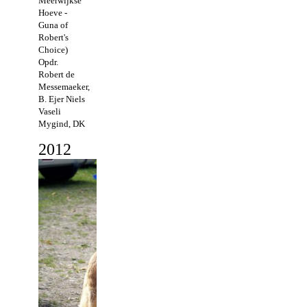
Meerwijkse
Hoeve -
Guna of
Robert's
Choice)
Opdr.
Robert de
Messemaeker,
B. Ejer Niels
Vaseli
Mygind, DK
2
012