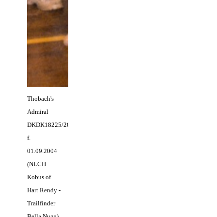
Thobach's
Admiral
DKDK18225/2004
f.
01.09.2004
(NLCH
Kobus of
Hart Rendy -
Trailfinder
Bella Nuga)