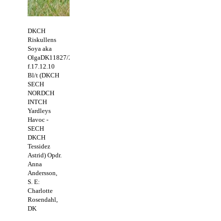
DKCH
Riskullens
Soya aka
OlgaDK11827/2011.
f.17.12.10
Bl/t (DKCH
SECH
NORDCH
INTCH
Yardleys
Havoc -
SECH
DKCH
Tessidez
Astrid) Opdr.
Anna
Andersson,
S. E:
Charlotte
Rosendahl,
DK