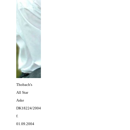
Thobach's
All Star
Aske
DK18224/2004
f.
01.09.2004