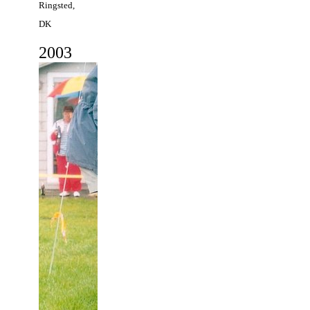
Ringsted,
DK
2
003