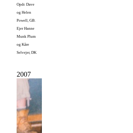
Opdr. Dave
og Helen
Powell, GB.
Ejer Hanne
Munk Plum
og Kåre
Selvejer, DK
2
007