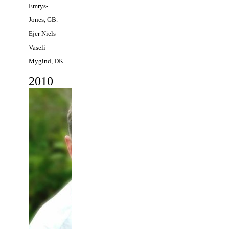
Emrys-
Jones, GB.
Ejer Niels
Vaseli
Mygind, DK
2
010