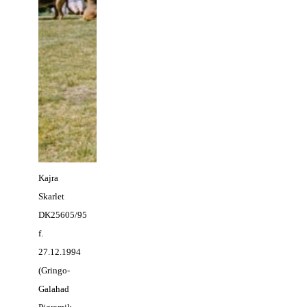
Kajra
Skarlet
DK25605/95
f.
27.12.1994
(Gringo-
Galahad