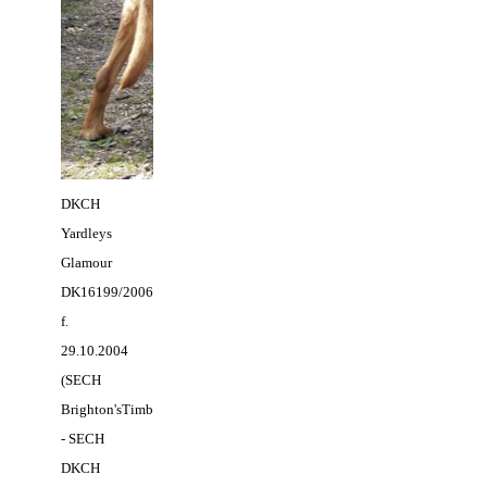
DKCH
Yardleys
Glamour
DK16199/2006
f.
29.10.2004
(SECH
Brighton's
Timber
- SECH
DKCH