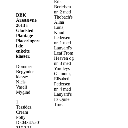
Erik
Bertelsen
nr. 2 med
DBK
Thobach's
Årsstævne
Alina
2013 i
Luna,
Gludsted
Knud
Plantage
Pedersen
Placeringerne
nr. 1 med
i de
Lanyard's
enkelte
Leaf From
klasser.
Heaven og
nr. 3 med
Dommer
Yardleys
Begynder
Glamour,
klasse:
Elisabeth
Niels
Pedersen
Vaseli
nr. 4 med
Mygind
Lanyard's
Its Quite
1.
True.
Tessidez
Cream
Polly
Dk04347/2012,
21/12/11,