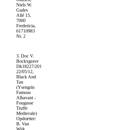
Niels W.
Gades
Allé 15,
7000
Fredericia,
61710983
Nr. 2
3. Doc V.
Bockxgrave
Dk18227/2012,
22/05/12,
Black And
Tan
(Ysengrin
Famous
Alhavant -
Fougasse
Truffe
Medievale)
Opdrætter:
B. Van
Wijk,