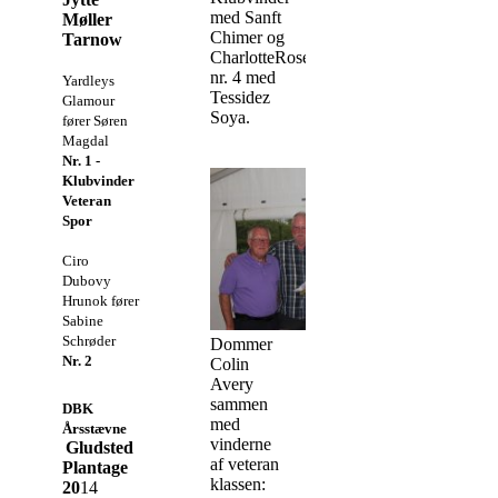
med Sanft
Møller
Chimer og
Tarnow
CharlotteRosendahl
nr. 4 med
Yardleys
Tessidez
Glamour
Soya.
fører Søren
Magdal
Nr. 1 -
Klubvinder
Veteran
Spor
Ciro
Dubovy
Hrunok fører
Sabine
Schrøder
Dommer
Nr. 2
Colin
Avery
sammen
DBK
med
Årsstævne
vinderne
Gludsted
af veteran
Plantage
klassen:
20
14