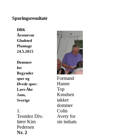
Sporingsresultater
DBK
Årsstævne
Gludsted
Plantage
24.5.2015
Dommer
for
Begynder
Formand
spor og
Hanne
Øvede spor:
Top
Lars-Åke
Knudsen
Jans,
takker
Sverige
dommer
1.
Colin
Tessidez Diva
Avery for
fører Kim
sin indsats
Pedersen
Nr. 2