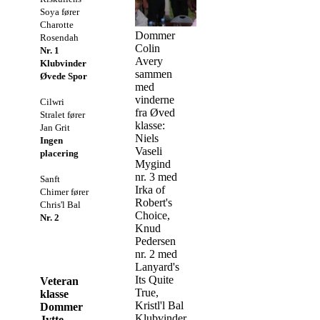
Soya fører
Charotte
Dommer
Rosendah
Colin
Nr. 1
Avery
Klubvinder
sammen
Øvede Spor
med
vinderne
Cilwri
fra Øved
Stralet fører
klasse:
Jan Grit
Niels
Ingen
Vaseli
placering
Mygind
nr. 3 med
Sanft
Irka of
Chimer fører
Robert's
Chris'l Bal
Choice,
Nr. 2
Knud
Pedersen
nr. 2 med
Lanyard's
Its Quite
Veteran
True,
klasse
Kristl'l Bal
Dommer
Klubvinder
Jytte