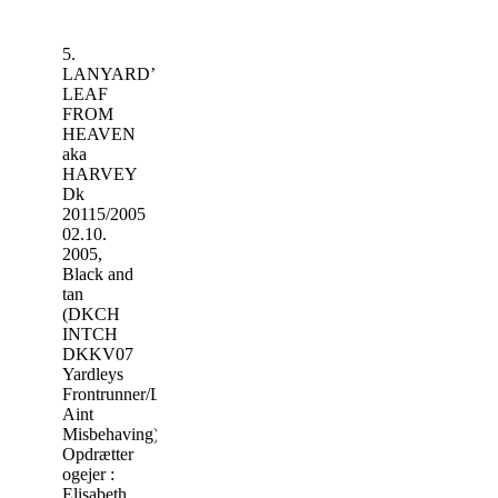
5.
LANYARD’S
LEAF
FROM
HEAVEN
aka
HARVEY
Dk
20115/2005
02.10.
2005,
Black and
tan
(DKCH
INTCH
DKKV07
Yardleys
Frontrunner/Legend’s
Aint
Misbehaving)
Opdrætter
ogejer :
Elisabeth