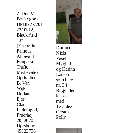
2. Doc V.
Bockxgrave
Dk18227/2012,
22/05/12,
Black And
Tan
(Ysengrin
Dommer
Famous
Niels
Alhavant -
Vaseli
Fougasse
Mygind
Truffe
og Karina
Medievale)
Larsen
Opdrætter:
som blev
B. Van
nr. 3 i
Wijk,
Begynder
Holland
klassen
Ejer:
med
Claus
Tessidez
Ladefoged,
Cream
Fruerhøj
Polly
29, 2970
Hørsholm,
45823756