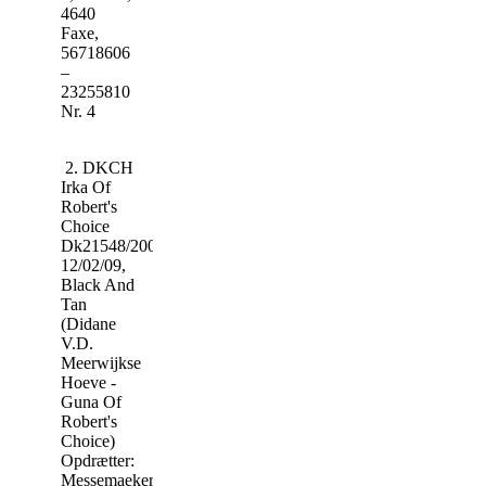
4640
Faxe,
56718606
–
23255810
Nr. 4
2. DKCH
Irka Of
Robert's
Choice
Dk21548/2009,
12/02/09,
Black And
Tan
(Didane
V.D.
Meerwijkse
Hoeve -
Guna Of
Robert's
Choice)
Opdrætter:
Messemaeker,