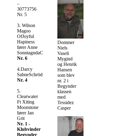
–
30773756
Nr. 5
3. Wilson
Magoo
OfJoyful
Hapiness
Dommer
fører Anne
Niels
SonntagndaCruz
Vaseli
Nr. 6
Mygind
og Henrik
4.Darcy
Hansen
SabneSchröder
som blev
Nr. 4
nr. 2 i
Begynder
5.
klassen
Clearwater
med
Ft Xiting
Tessidez
Moonstone
Casper
fører Jan
Grit
Nr. 1 -
Klubvinder
Begynder