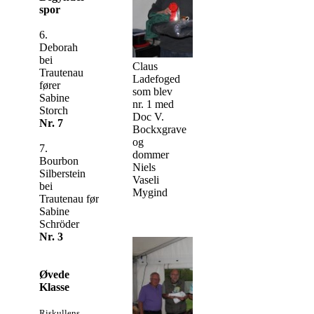
spor
6.
Deborah
bei
Claus
Trautenau
Ladefoged
fører
som blev
Sabine
nr. 1 med
Storch
Doc V.
Nr. 7
Bockxgrave
og
7.
dommer
Bourbon
Niels
Silberstein
Vaseli
bei
Mygind
Trautenau fører
Sabine
Schröder
Nr. 3
Øvede
Klasse
Riskullens