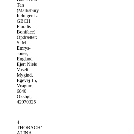
Tan
(Marksbury
Indulgent -
GBCH
Floralis
Boniface)
Opdrætter:
S. M.
Emrys-
Jones,
England
Ejer: Niels
Vaseli
Mygind,
Egevej 15,
Vrøgum,
6840
Oksbøl,
42970325
4 .
THOBACH’S
ALINA